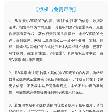
【版权与免责声明】
1、凡来源为V客暖通的内容，“原创”或“独家”的信息、数据及
图片、报告等均为本网原创，其版权均属V客暖通所有。原创
作者享有著作权，著作权受我国法律保护，未经V客暖通允
许，任何媒体、网站以及微信公众平台不得引用、复制、转
载、摘编或以其他任何方式使用上述内容或建立镜像。已获许
可转载的，请注明“来源：V客暖通”。具体版权合作事宜，请
见V客暖通法律声明页。
2、凡V客暖通注明"转载：其他(非V客暖通)"的内容，均转载
自其它媒体或企业供稿（包括供稿配图），转载目的在于传递
更多信息，不代表本站赞同作者观点，本站不对内容的准确
性、可靠性或完整性提供任何明示或暗示的保证。
3、若发现本站有涉嫌抄袭的内容或者使用了版权图片，请与
我们联系：13770777614 ，一经查实，本站将立刻删除侵权