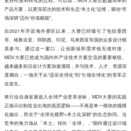
更好衔接和转化的过程。可以说，MDV大赛正超越简单的
产品方案，以更深层次的技术和生态“本土化”运维，驱动“市
场深耕”迈向“价值赋能”。
自2021年开设海外赛区以来，大赛已经吸引了包括墨西
哥、格鲁吉亚、阿联酋、印尼、马来西亚等国的众多设计精
英参与。通过这一窗口，让创新链和需求链无缝对接，
MDV大赛已然成为国内外产业技术方案交流的重要枢纽。
越来越多前沿设计方案加速涌现，并与技术、人才、资源深
度耦合，一场关于从“适应全球化”到“引领全球化”的变革正
在发生。
将行业自身发展嵌入全球产业变革坐标，MDV大赛的实践
正揭示出制造业出海的底层逻辑——不再是单一模块的规模
化输出，而在于“全球化视野+本土化深耕”的生态协同。当
竞争的角力场从「本土」转向「全球」，“期待通过设计端