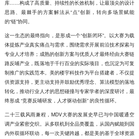
库……构成了高质量、持续性的长效机制，让最顶尖的设计
思路、最棘手的方案解法从“点”创新，转向多场景赋能
的“链”协同。
这一生态的最终指向，是形成一个“创新闭环”。以大赛为载
体提炼产业真实痛点与需求，围绕需求开展前沿技术探索与
专业人才培养；成熟的创新方案与优质人才最终经由大赛链
路反哺产业，既落地于千行百业的实际项目，也沉淀为可复
制推广的实践范本。美的楼宇科技作为平台搭建者，不仅提
供资源支持，更主动支持并鼓励优秀理念、算法模型的落地
转化，推动行业人才的思想碰撞与专家学者的深度研讨，最
终形成 “竞赛反哺研发，人才驱动创新” 的良性循环。
二十三载风雨兼程，MDV大赛的发展史早已与中国暖通空
调产业紧密交织。从多联机到全品类覆盖，从国内赋能到国
内外双循环联动，每一次关键跨越，都是美的基于全球资源