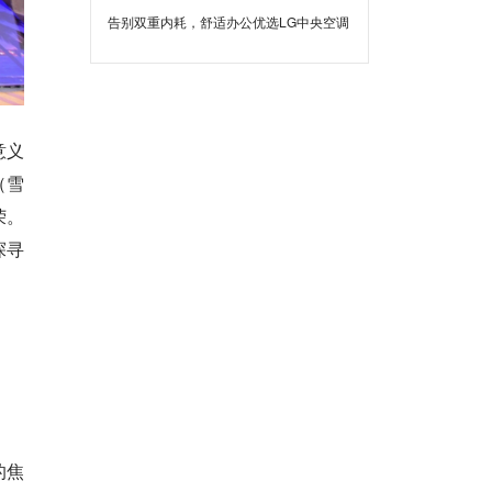
告别双重内耗，舒适办公优选LG中央空调
意义
（雪
荣。
探寻
的焦