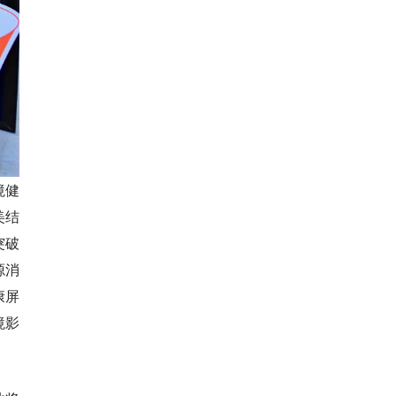
境健
美结
突破
源消
康屏
境影