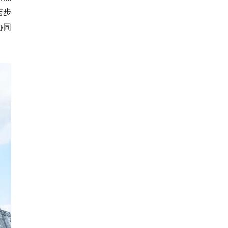
与步
协同