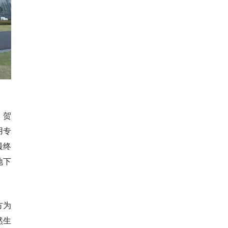
。贺
用专
最终
地下
方为
然生