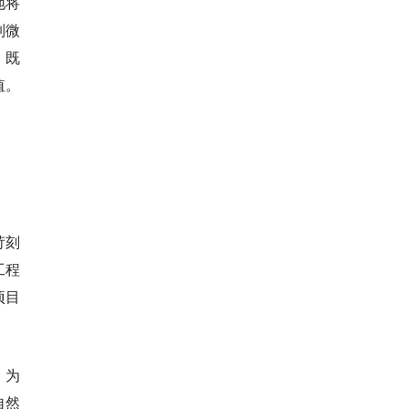
地将
制微
，既
值。
苛刻
工程
项目
。为
自然