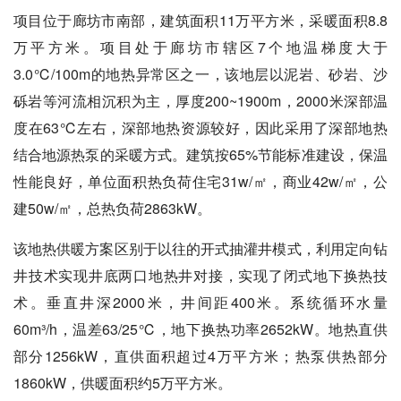
项目位于廊坊市南部，建筑面积11万平方米，采暖面积8.8
万平方米。项目处于廊坊市辖区7个地温梯度大于
3.0℃/100m的地热异常区之一，该地层以泥岩、砂岩、沙
砾岩等河流相沉积为主，厚度200~1900m，2000米深部温
度在63℃左右，深部地热资源较好，因此采用了深部地热
结合地源热泵的采暖方式。建筑按65%节能标准建设，保温
性能良好，单位面积热负荷住宅31w/㎡，商业42w/㎡，公
建50w/㎡，总热负荷2863kW。
该地热供暖方案区别于以往的开式抽灌井模式，利用定向钻
井技术实现井底两口地热井对接，实现了闭式地下换热技
术。垂直井深2000米，井间距400米。系统循环水量
60m³/h，温差63/25℃，地下换热功率2652kW。地热直供
部分1256kW，直供面积超过4万平方米；热泵供热部分
1860kW，供暖面积约5万平方米。