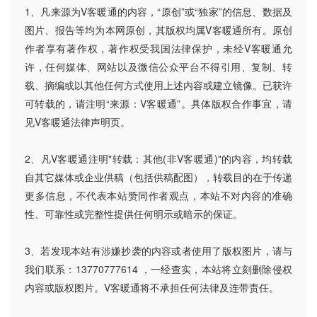
1、凡来源为V客暖通的内容，“原创”或“独家”的信息、数据及
图片、报告等均为本网原创，其版权均属V客暖通所有。原创
作者享有著作权，著作权受我国法律保护，未经V客暖通允
许，任何媒体、网站以及微信公众平台不得引用、复制、转
载、摘编或以其他任何方式使用上述内容或建立镜像。已获许
可转载的，请注明“来源：V客暖通”。具体版权合作事宜，请
见V客暖通法律声明页。
2、凡V客暖通注明"转载：其他(非V客暖通)"的内容，均转载
自其它媒体或企业供稿（包括供稿配图），转载目的在于传递
更多信息，不代表本站赞同作者观点，本站不对内容的准确
性、可靠性或完整性提供任何明示或暗示的保证。
3、若发现本站有涉嫌抄袭的内容或者使用了版权图片，请与
我们联系：13770777614 ，一经查实，本站将立刻删除侵权
内容或版权图片。V客暖通将不承担任何法律及连带责任。