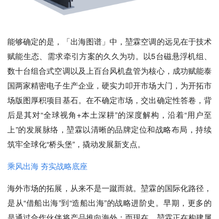
能够确定的是，「出海图谱」中，堃霖空调的远见在于技术
赋能生态、需求牵引方案的久久为功。以5台磁悬浮机组、
数十台组合式空调以及上百台风机盘管为核心，成功赋能泰
国两家精密电子生产企业，硬实力叩开市场大门，为开拓市
场版图厚积项目基石。在不确定市场，交出确定性答卷，背
后是其对“全球视角+本土深耕”的深度解构，沿着“用户至
上”的发展脉络，堃霖以清晰的品牌定位和战略布局，持续
筑牢全球化“桥头堡”，撬动发展新支点。
乘风出海 夯实战略底座
海外市场的拓展，从来不是一蹴而就。堃霖的国际化路径，
是从“借船出海”到“造船出海”的战略进阶史。早期，更多的
是通过合作伙伴将产品推向海外；而现在，堃霖正在构建属