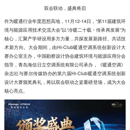
双会
联动，盛典将启
作为暖通行业年度思想高地，11月12-14日，“第11届建筑环
境与能源应用技术交流大会”以“冷暖二十载・传承再发展”为
核心，汇聚产学研设用多方力量，共探发展新路径、共话技
术新方向。大会期间，由Hi-Club暖通空调系统创新设计大
赛办公室主办，中国勘察设计协会建筑环境与能源应用分会
指导，青岛海信日立空调系统有限公司承办，《暖通空调》
杂志社与赛尔传媒协办的第六届Hi-Club暖通空调系统创新
设计大赛颁奖典礼，将以双会联动之姿重磅登场，成为大会
核心亮点。