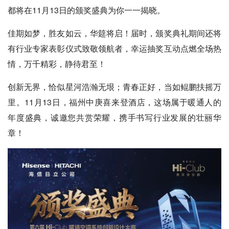
都将在11月13日的颁奖盛典为你一一揭晓。
佳期如梦，胜友如云，华筵将启！届时，颁奖典礼期间还将
有行业专家表彰仪式致敬领航者，幸运抽奖互动点燃全场热
情，万千精彩，静待君至！
创新无界，恰似星河浩瀚无垠；青春正好，当如鲲鹏扶摇万
里。11月13日，福州中庚喜来登酒店，这场属于暖通人的
年度盛典，诚邀您共赏荣耀，携手书写行业发展的壮丽华
章！