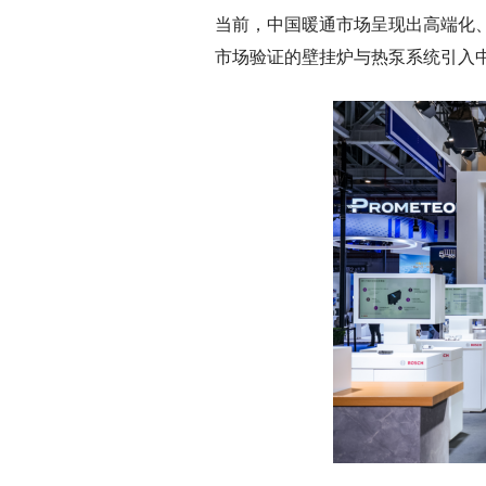
当前，中国暖通市场呈现出高端化
市场验证的壁挂炉与热泵系统引入