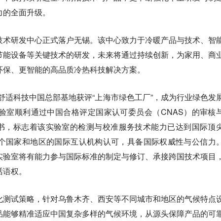
力的全面升级。
技术研发中心正式落户无锡。该中心致力于冷暖产品与技术、智
节能设备等关键技术的研发，未来将通过持续创新，为家用、商
环保、更智能的高品质冷热科技解决方案。
世舒适科技中国总部基地获评“上海市绿色工厂”，成为行业绿色发
验室顺利通过中国合格评定国家认可委员会（CNAS）的审核
证书，标志着该实验室的检测与校准服务技术能力已达到国际顶
个国家和地区的国际互认机构认可，具备国际权威性与公信力
实验室将有能力参与国际标准的制定与修订、承接跨国技术项目
话语权。
化测试策略，针对乌鲁木齐、西安等不同城市和地区的气候特点
品能够精准适应中国复杂多样的气候环境，从源头保障产品的可