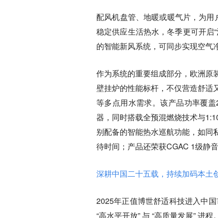
配风机盘管、地暖或暖气片，为用
稳定供应生活热水，冬季更可开启
的智能新风系统，可同步实现空气
作为系统的重要组成部分，欧洲原装进口
壁挂炉的性能标杆，不仅营造舒适
等多点用水需求。该产品功率覆盖2
器，同时搭载全预混燃烧技术与1:
别配备的智能热水巡航功能，如同
待时间；产品还荣获CGAC 1级
深耕中国二十五载，持续加码本土
2025年正值博世舒适科技进入中
“高水平开放” 与 “高质量发展”