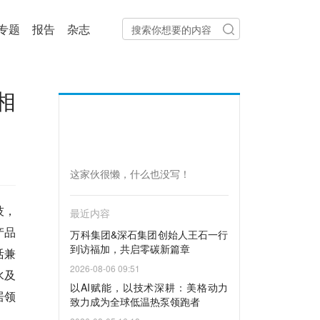
专题
报告
杂志
相
这家伙很懒，什么也没写！
技，
最近内容
产品
万科集团&深石集团创始人王石一行
到访福加，共启零碳新篇章
活兼
2026-08-06 09:51
水及
以AI赋能，以技术深耕：美格动力
居领
致力成为全球低温热泵领跑者