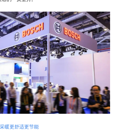
冷采暖更舒适更节能