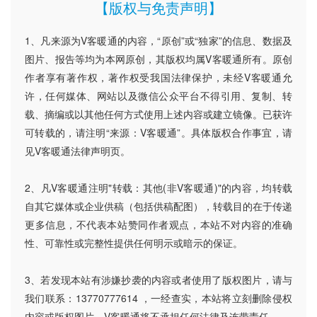
【版权与免责声明】
1、凡来源为V客暖通的内容，“原创”或“独家”的信息、数据及
图片、报告等均为本网原创，其版权均属V客暖通所有。原创
作者享有著作权，著作权受我国法律保护，未经V客暖通允
许，任何媒体、网站以及微信公众平台不得引用、复制、转
载、摘编或以其他任何方式使用上述内容或建立镜像。已获许
可转载的，请注明“来源：V客暖通”。具体版权合作事宜，请
见V客暖通法律声明页。
2、凡V客暖通注明"转载：其他(非V客暖通)"的内容，均转载
自其它媒体或企业供稿（包括供稿配图），转载目的在于传递
更多信息，不代表本站赞同作者观点，本站不对内容的准确
性、可靠性或完整性提供任何明示或暗示的保证。
3、若发现本站有涉嫌抄袭的内容或者使用了版权图片，请与
我们联系：13770777614 ，一经查实，本站将立刻删除侵权
内容或版权图片。V客暖通将不承担任何法律及连带责任。