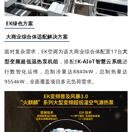
EK绿色方案
大商业综合体适配解决方案
面对复杂需求，EK
空调为
该大商业综合体配置
17台
大
型变频超低温热泵机组
，搭配
E
K-AIoT智慧云系统
进
行数智化运维，总制冷量达8840kW，总制热量达
9554kW
，全面覆盖项目多元负荷需求。