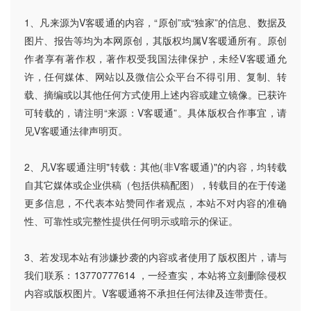
1、凡来源为V客暖通的内容，“原创”或“独家”的信息、数据及
图片、报告等均为本网原创，其版权均属V客暖通所有。原创
作者享有著作权，著作权受我国法律保护，未经V客暖通允
许，任何媒体、网站以及微信公众平台不得引用、复制、转
载、摘编或以其他任何方式使用上述内容或建立镜像。已获许
可转载的，请注明“来源：V客暖通”。具体版权合作事宜，请
见V客暖通法律声明页。
2、凡V客暖通注明"转载：其他(非V客暖通)"的内容，均转载
自其它媒体或企业供稿（包括供稿配图），转载目的在于传递
更多信息，不代表本站赞同作者观点，本站不对内容的准确
性、可靠性或完整性提供任何明示或暗示的保证。
3、若发现本站有涉嫌抄袭的内容或者使用了版权图片，请与
我们联系：13770777614 ，一经查实，本站将立刻删除侵权
内容或版权图片。V客暖通将不承担任何法律及连带责任。