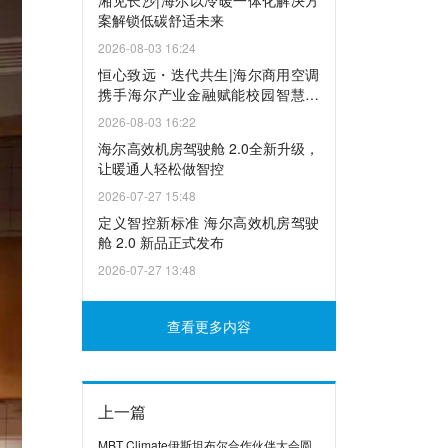
湘见长沙|海尔以冷暖一体化解决方
案解锁低碳舒适未来
2026-08-03 16:24
恒心致远・迭代共生|海尔商用空调
携手海尔产业金融赋能校园智慧升
级
2026-08-03 16:22
海尔高效机房驾驶舱 2.0全新升级，
让暖通人轻松做智控
2026-07-27 15:48
定义智控新标准 海尔高效机房驾驶
舱 2.0 新品正式发布
2026-07-27 13:48
查看更多内容
上一篇
MBT Climate伊斯坦布尔合作伙伴大会圆