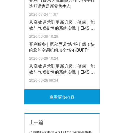
开利与京东达成战略合作，携手打
造舒适家居新零售生态
2026-07-24 11:07
从高效运营到更新升级：健康、能
效与气候韧性的系统实践｜EMSI与
中国天气联合举办全国节能宣传周
2026-06-30 10:28
主题沙龙
开利服务 | 厄尔尼诺“烤”验升级！快
给您的空调机组加个“安心BUFF”
2026-06-29 10:24
从高效运营到更新升级：健康、能
效与气候韧性的系统实践｜EMSI与
中国天气联合举办全国节能宣传周
2026-06-26 09:34
主题沙龙
查看更多内容
上一篇
亿吨能耗何去何从？LG Chiller向余热要