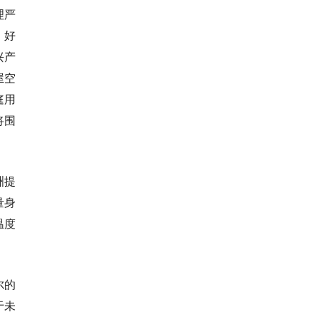
理严
、好
兴产
屋空
庭用
将围
洲提
量身
温度
尔的
于未