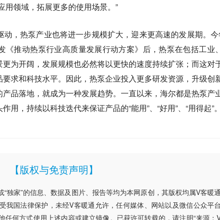
应用领域，拓展更多的使用场景。”
驱动，热泵产业也将进一步规模扩大，迎来更高速的发展期。今
发《推动热泵行业高质量发展行动方案》后，热泵在包括工业
景更为开阔，发展规模也必然将以更快的速度持续扩张；而这对
品要求和科技水平。因此，热泵企业投入更多研发资源，升级创
的产品落地，就成为一种发展趋势。一直以来，海尔都是热泵产
用，持续以科技迭代来保证产品的“能用”、“好用”、“用得起”
【版权与免责声明】
”或“独家”的信息、数据及图片、报告等均为本网原创，其版权均属V客暖
受我国法律保护，未经V客暖通允许，任何媒体、网站以及微信公众平
他任何方式使用上述内容或建立镜像。已获许可转载的，请注明“来源：