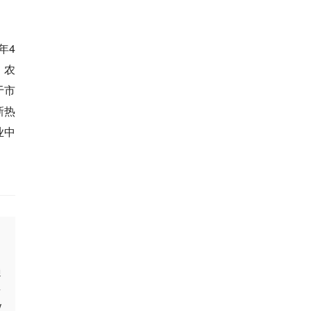
年4
、农
于市
新热
业中
。
通
台
V