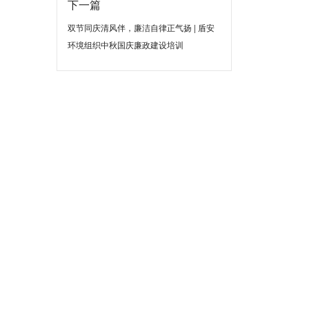
下一篇
双节同庆清风伴，廉洁自律正气扬 | 盾安
环境组织中秋国庆廉政建设培训