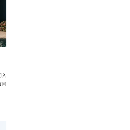
。
周入
夜间