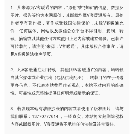
1、凡来源为V客暖通的内容，“原创”或“独家”的信息、数据及
图片、报告等均为本网原创，其版权均属V客暖通所有。原创
作者享有著作权，著作权受我国法律保护，未经V客暖通允
许，任何媒体、网站以及微信公众平台不得引用、复制、转
载、摘编或以其他任何方式使用上述内容或建立镜像。已获许
可转载的，请注明“来源：V客暖通”。具体版权合作事宜，请
见V客暖通法律声明页。
2、凡V客暖通注明"转载：其他(非V客暖通)"的内容，均转载
自其它媒体或企业供稿（包括供稿配图），转载目的在于传递
更多信息，不代表本站赞同作者观点，本站不对内容的准确
性、可靠性或完整性提供任何明示或暗示的保证。
3、若发现本站有涉嫌抄袭的内容或者使用了版权图片，请与
我们联系：13770777614 ，一经查实，本站将立刻删除侵权
内容或版权图片。V客暖通将不承担任何法律及连带责任。