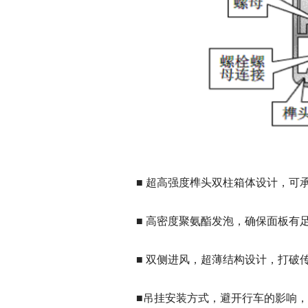
■ 超高强度
榫头双柱箱体设计
，可
■
高密度聚氨酯发泡
，确保面板有
■ 双侧进风，
超薄结构设计
，打破
■
吊挂安装
方式，避开行车的影响，