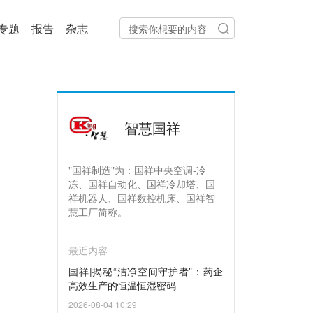
专题
报告
杂志
智慧国祥
"国祥制造"为：国祥中央空调-冷
冻、国祥自动化、国祥冷却塔、国
祥机器人、国祥数控机床、国祥智
慧工厂简称。
最近内容
国祥|揭秘“洁净空间守护者”：药企
高效生产的恒温恒湿密码
2026-08-04 10:29