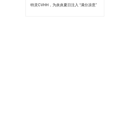
特灵CVHH，为炎炎夏日注入 “满分凉意”