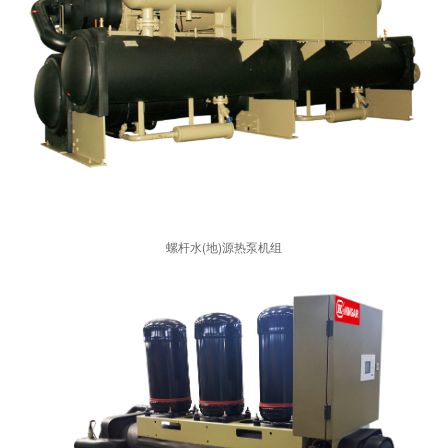
螺杆水(地)源热泵机组