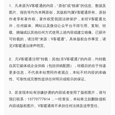
1、凡来源为V客暖通的内容，“原创”或“独家”的信息、数据及
图片、报告等均为本网原创，其版权均属V客暖通所有。原创
作者享有著作权，著作权受我国法律保护，未经V客暖通允
许，任何媒体、网站以及微信公众平台不得引用、复制、转
载、摘编或以其他任何方式使用上述内容或建立镜像。已获许
可转载的，请注明“来源：V客暖通”。具体版权合作事宜，请
见V客暖通法律声明页。
2、凡V客暖通注明"转载：其他(非V客暖通)"的内容，均转载
自其它媒体或企业供稿（包括供稿配图），转载目的在于传递
更多信息，不代表本站赞同作者观点，本站不对内容的准确
性、可靠性或完整性提供任何明示或暗示的保证。
3、若发现本站有涉嫌抄袭的内容或者使用了版权图片，请与
我们联系：13770777614 ，一经查实，本站将立刻删除侵权
内容或版权图片。V客暖通将不承担任何法律及连带责任。