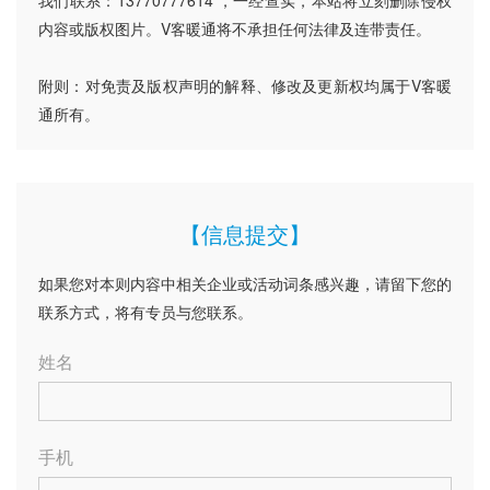
内容或版权图片。V客暖通将不承担任何法律及连带责任。
附则：对免责及版权声明的解释、修改及更新权均属于V客暖
通所有。