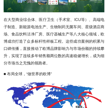
在大型商业综合体、医疗卫生（手术室、ICU等）、高端电
子制造、新能源电池生产、生物制药无菌车间、星级酒店商
场、食品饮料洁净厂房、医疗器械生产等八大核心领域，欧
博成功打造了众多标杆性样板工程。这些成功案例的积累与
口碑传播，直接推动了欧博品牌影响力与市场份额的持续攀
升，实现了连续多年销售额两位数的高速稳健增长，成为细
分市场当之无愧的领跑者。
■ 布局全球，“做世界的欧博”