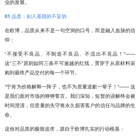
业的发展。
01
品质：刻入基因的不妥协
在欧博，品质从来不是一句空洞的口号，而是融入血脉的信
仰：
“不接受不良品、不制造不良品、不流出不良品！”——
这“三不”原则如同三条不可逾越的红线，贯穿于从原材料采
购到最终产品交付的每一个环节。
“宁肯为价格解释一阵子，也不为质量道歉一辈子！”—— 这
是我们面对市场的铮铮誓言。我们深知，短暂的误解终会被
时间澄清，但质量的失守将永久损害客户的信任与品牌的生
命。
这份对品质的极致追求，源自于欧博扎实的行动根基：