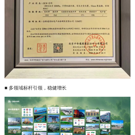
■ 多领域标杆引领，稳健增长