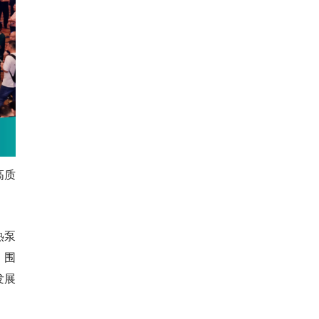
高质
热泵
，围
发展