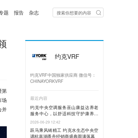
专题
报告
杂志
领
约克VRF
约克VRF中国独家供应商 微信号：
CHINAYORKVRF
暨第
最近内容
市场
约克中央空调服务巫山康益达养老
会并
服务中心，以舒适科技守护康养晚
年
2026-06-29 12:42
跃马乘风铸精工 约克水生态中央空
调杭嘉湖甬舟经销商盛典圆满落幕