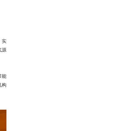
，实
气源
节能
机构