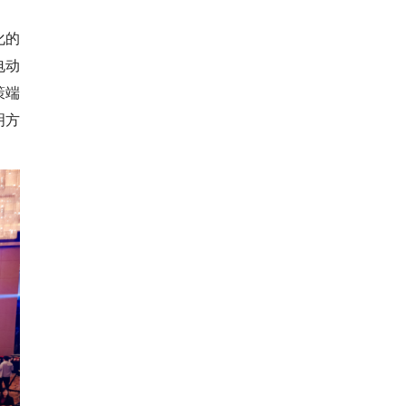
化的
电动
策端
明方