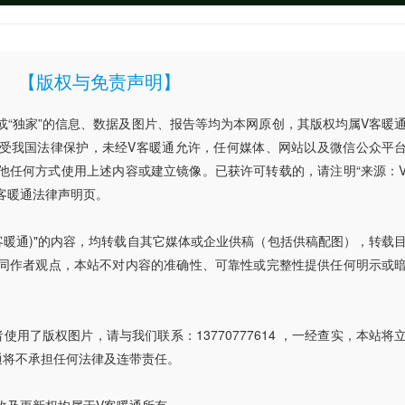
【版权与免责声明】
”或“独家”的信息、数据及图片、报告等均为本网原创，其版权均属V客暖
受我国法律保护，未经V客暖通允许，任何媒体、网站以及微信公众平
他任何方式使用上述内容或建立镜像。已获许可转载的，请注明“来源：
客暖通法律声明页。
V客暖通)"的内容，均转载自其它媒体或企业供稿（包括供稿配图），转载
同作者观点，本站不对内容的准确性、可靠性或完整性提供任何明示或
用了版权图片，请与我们联系：13770777614 ，一经查实，本站将
通将不承担任何法律及连带责任。