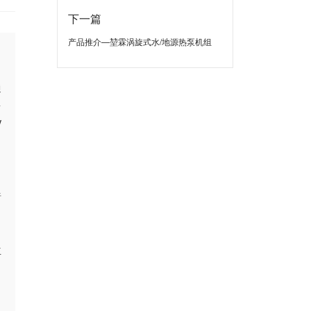
下一篇
产品推介—堃霖涡旋式水/地源热泵机组
通
台
V
目
暗
立