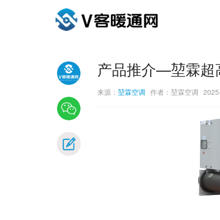
产品推介—堃霖超
来源：
堃霖空调
作者：堃霖空调
2025