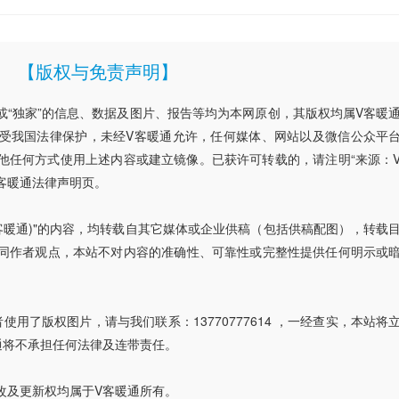
【版权与免责声明】
”或“独家”的信息、数据及图片、报告等均为本网原创，其版权均属V客暖
受我国法律保护，未经V客暖通允许，任何媒体、网站以及微信公众平
他任何方式使用上述内容或建立镜像。已获许可转载的，请注明“来源：
客暖通法律声明页。
V客暖通)"的内容，均转载自其它媒体或企业供稿（包括供稿配图），转载
同作者观点，本站不对内容的准确性、可靠性或完整性提供任何明示或
用了版权图片，请与我们联系：13770777614 ，一经查实，本站将
通将不承担任何法律及连带责任。
改及更新权均属于V客暖通所有。