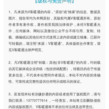
【版权与免责声明】
1、凡来源为V客暖通的内容，“原创”或“独家”的信息、数据及
图片、报告等均为本网原创，其版权均属V客暖通所有。原创
作者享有著作权，著作权受我国法律保护，未经V客暖通允
许，任何媒体、网站以及微信公众平台不得引用、复制、转
载、摘编或以其他任何方式使用上述内容或建立镜像。已获许
可转载的，请注明“来源：V客暖通”。具体版权合作事宜，请
见V客暖通法律声明页。
2、凡V客暖通注明"转载：其他(非V客暖通)"的内容，均转载
自其它媒体或企业供稿（包括供稿配图），转载目的在于传递
更多信息，不代表本站赞同作者观点，本站不对内容的准确
性、可靠性或完整性提供任何明示或暗示的保证。
3、若发现本站有涉嫌抄袭的内容或者使用了版权图片，请与
我们联系：13770777614 ，一经查实，本站将立刻删除侵权
内容或版权图片。V客暖通将不承担任何法律及连带责任。