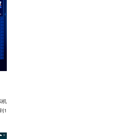
拟机
到1