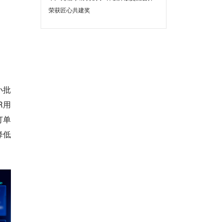
荣获匠心共建奖
小批
R用
订单
降低