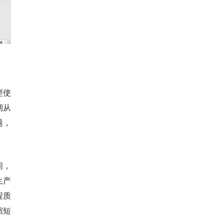
型使
期从
题，
间，
生产
程质
缩短