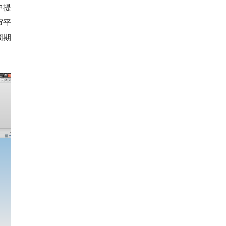
中提
审平
周期