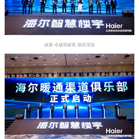
碳索·卓越突破奖 颁奖现场