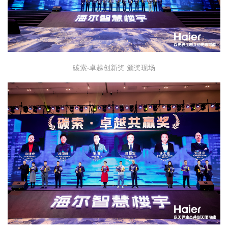
碳索·卓越创新奖 颁奖现场