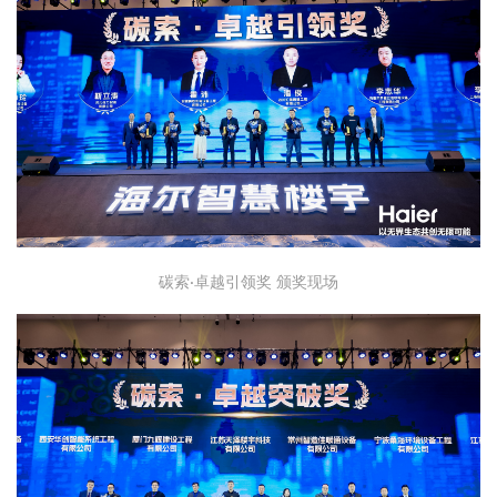
碳索·卓越引领奖 颁奖现场