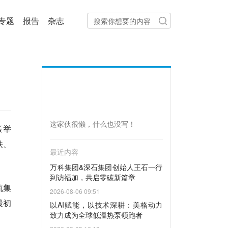
专题
报告
杂志
这家伙很懒，什么也没写！
策举
铁、
最近内容
万科集团&深石集团创始人王石一行
到访福加，共启零碳新篇章
流集
2026-08-06 09:51
最初
以AI赋能，以技术深耕：美格动力
致力成为全球低温热泵领跑者