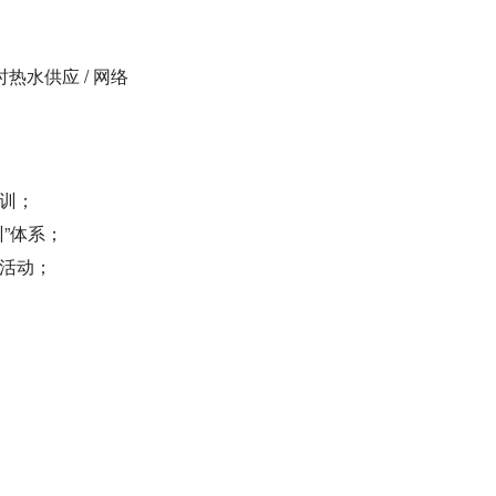
小时热水供应 / 网络
训；
”体系；
游活动；