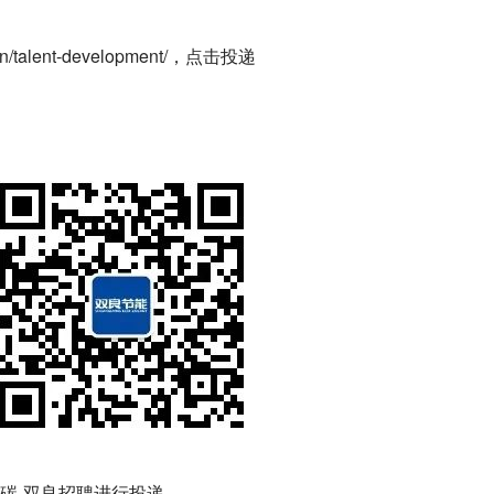
jion/talent-development/，点击投递
双碳-双良招聘进行投递