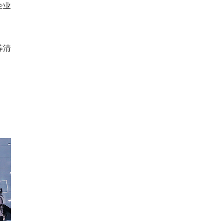
企业
等清