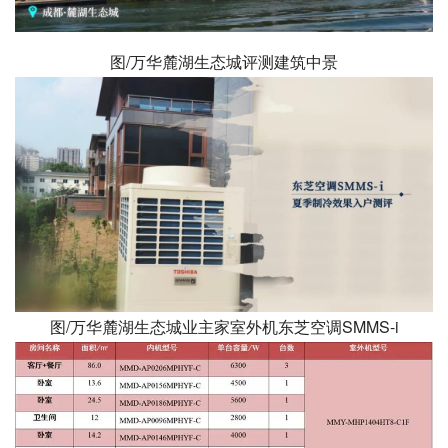
图/万华麓湖生态城评测建筑中景
图/万华麓湖生态城业主家室外机东芝空调SMMS-i