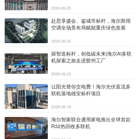
省心100%
2026-06-25
赴思享盛会、鉴城市标杆，海尔商用
企业
空调全场景布局赋能重庆绿色发展
2026-06-25
探智造标杆，创低碳未来|海尔AI多联
企业
机探索之旅走进胶州工厂
2026-06-22
让阳光替你交电费！海尔光伏直流多
企业
联机落地雄安标杆项目
2026-06-16
海尔智家联合通用家电推出全球首款
企业
R32热回收多联机