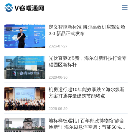
定义智控新标准 海尔高效机房驾驶舱
企业
2.0 新品正式发布
2026-07-27
光伏直驱0浪费，海尔创新科技打造零
原创
碳园区新标杆
2026-06-30
机房运行超10年能效暴跌？海尔焕新
企业
方案打通存量建筑节能堵点
2026-06-29
地标样板巡礼 | 百年邮政博物馆“静音
企业
焕新”！海尔磁悬浮空调：节能50%，