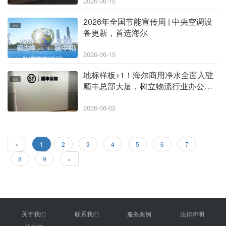
2026-06-15
2026年全国节能宣传周 | 中央空调设
企业
备更新，首选海尔
2026-06-15
地标样板+1！海尔商用净水全面入驻
企业
顺丰总部大厦，树立物流行业办公饮
水新标杆
2026-06-03
«
1
2
3
4
5
6
7
8
9
»
关于我们
联系我们
服务案例
法律声明