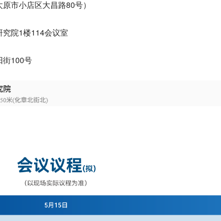
原市小店区大昌路80号）
究院1楼114会议室
街100号