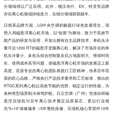
分领域得以广泛应用。此外，顿汉布什、EK、特灵等品牌
亦在离心机领域持续发力，在细分领域斩获颇丰。
日韩系品牌方面，LG中央空调积极践行绿色发展理念，强
势入局磁悬浮离心机市场，以“创新”为驱动，致力于高效节
能产品的研发与应用，开发出拥有自主品牌技术、单机头冷
量可达1200 RT的磁悬浮变频离心机，解决了市场存在的单
机头冷量小、多机头组合控制复杂且占地面积大、维保时间
长、使用成本高等问题，使磁悬浮离心机市场的发展迈上新
高度。荏原专业的离心机团队将践行工匠精神，传承百年荏
原的匠心品格，严格执行产品技术要求和工艺标准，推出的
RTGC系列离心机以高效节能的优势、稳定运行的性能，为
各种类型场景制冷保驾护航。日立空调（广州）凭借自研磁
悬浮压缩机与百年离心技术奠定品质基石，更以行业领
先“5+10”保修服务（5年整机保修、压缩机核心零部件10年