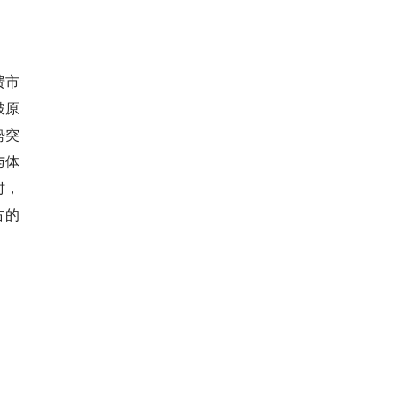
费市
破原
势突
与体
时，
占的