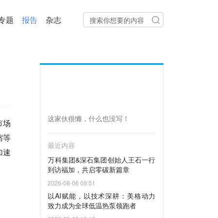
专题
报告
杂志
这家伙很懒，什么也没写！
市场
缩等
最近内容
加速
万科集团&深石集团创始人王石一行
到访福加，共启零碳新篇章
2026-08-06 09:51
以AI赋能，以技术深耕：美格动力
致力成为全球低温热泵领跑者