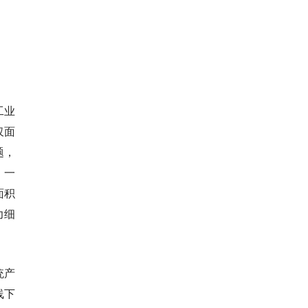
工业
仅面
题，
。一
面积
力细
统产
线下