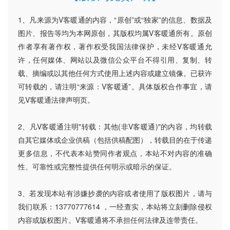
1、凡来源为V客暖通的内容，“原创”或“独家”的信息、数据及
图片、报告等均为本网原创，其版权均属V客暖通所有。原创
作者享有著作权，著作权受我国法律保护，未经V客暖通允
许，任何媒体、网站以及微信公众平台不得引用、复制、转
载、摘编或以其他任何方式使用上述内容或建立镜像。已获许
可转载的，请注明“来源：V客暖通”。具体版权合作事宜，请
见V客暖通法律声明页。
2、凡V客暖通注明"转载：其他(非V客暖通)"的内容，均转载
自其它媒体或企业供稿（包括供稿配图），转载目的在于传递
更多信息，不代表本站赞同作者观点，本站不对内容的准确
性、可靠性或完整性提供任何明示或暗示的保证。
3、若发现本站有涉嫌抄袭的内容或者使用了版权图片，请与
我们联系：13770777614 ，一经查实，本站将立刻删除侵权
内容或版权图片。V客暖通将不承担任何法律及连带责任。