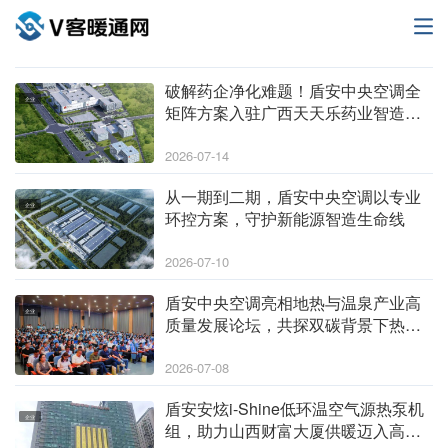
破解药企净化难题！盾安中央空调全
企业
矩阵方案入驻广西天天乐药业智造基
地
2026-07-14
从一期到二期，盾安中央空调以专业
企业
环控方案，守护新能源智造生命线
2026-07-10
盾安中央空调亮相地热与温泉产业高
企业
质量发展论坛，共探双碳背景下热泵
技术新路径
2026-07-08
盾安安炫i-Shine低环温空气源热泵机
企业
组，助力山西财富大厦供暖迈入高效