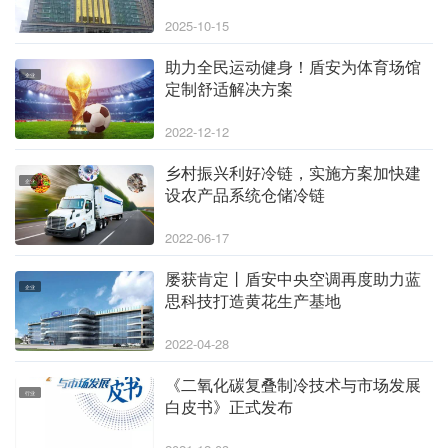
时代
2025-10-15
助力全民运动健身！盾安为体育场馆
企业
定制舒适解决方案
2022-12-12
乡村振兴利好冷链，实施方案加快建
企业
设农产品系统仓储冷链
2022-06-17
屡获肯定丨盾安中央空调再度助力蓝
企业
思科技打造黄花生产基地
2022-04-28
《二氧化碳复叠制冷技术与市场发展
行业
白皮书》正式发布