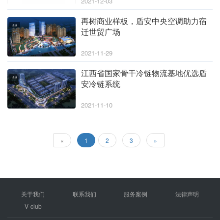
2021-12-03
再树商业样板，盾安中央空调助力宿
企业
迁世贸广场
2021-11-29
江西省国家骨干冷链物流基地优选盾
企业
安冷链系统
2021-11-10
«
1
2
3
»
关于我们
联系我们
服务案例
法律声明
V-club