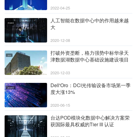
建设项目
2022-04-25
人工智能在数据中心中的作用越来越
舒适家居
大
2020-12-08
打破外资垄断，格力强势中标华录天
企业
津数据湖数据中心基础设施建设项目
2020-12-03
Dell'Oro：DCI光传输设备市场第一季
舒适家居
度大涨13%
2020-06-15
台达POD模块化数据中心解决方案荣
企业
获国际最具权威的Tier III 认证