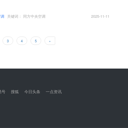
康、舒适居住环境的追求，这一概念逐渐被视为未来理想人居的重要方
极致的舒适与节能，离不开一套与之完美匹配的“环境系统”——被动式
用空调机组。
空调
关键词：
同方中央空调
2025-11-11
3
4
5
»
易号
搜狐
今日头条
一点资讯