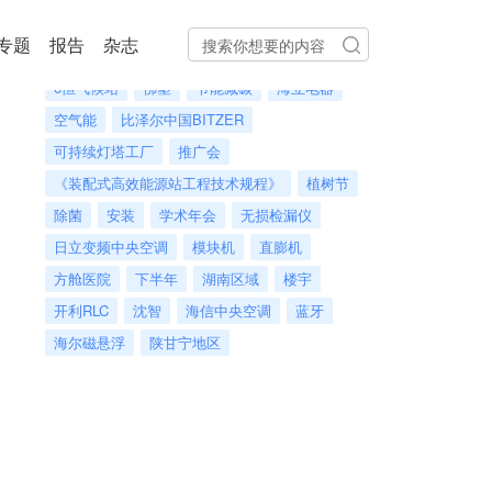
热门标签
专题
报告
杂志
岳麓暖通基金
济南高铁
建筑能耗
6恒气候站
佛塑
节能减碳
海立电器
空气能
比泽尔中国BITZER
可持续灯塔工厂
推广会
《装配式高效能源站工程技术规程》
植树节
除菌
安装
学术年会
无损检漏仪
日立变频中央空调
模块机
直膨机
方舱医院
下半年
湖南区域
楼宇
开利RLC
沈智
海信中央空调
蓝牙
海尔磁悬浮
陕甘宁地区