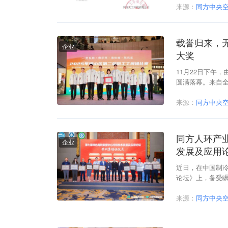
来源：
同方中央
载誉归来，
企业
大奖
11月22日下午
圆满落幕。来自全
现了一场活力四
有创意的编排，在
来源：
同方中央
参赛企业中得分
同方人环产
企业
发展及应用
近日，在中国制冷
论坛》上，备受
格评审，同方人环
众多参选项目中
来源：
同方中央
冷却技术发展及
业性，也标志着