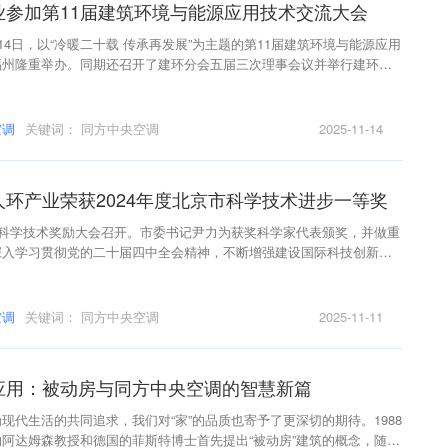
业参加第11届建筑环境与能源应用技术交流大会
2日-14日，以“冷暖二十载 传承再发展”为主题的第11届建筑环境与能源应用
福州隆重举办。同期还召开了建环分会五届三次理事会议并举行建环分
祝活动。
空调
关键词：
同方中央空调
2025-11-14
环产业荣获2024年度北京市科学技术进步一等奖
市科学技术奖励大会召开。市委书记尹力为获奖科学家代表颁奖，并做重
深入学习贯彻党的二十届四中全会精神，不断增强建设国际科技创新中
，鼓励科技工作者在“十五五”时期新征程上，锐意进取、开拓创新，为
复兴伟业作出新的更大贡献。市委副书记、市长殷勇主持大会。
空调
关键词：
同方中央空调
2025-11-11
应用：被动房与同方中央空调的智慧新篇
现代生活的共同追求，我们对“家”的品质也寄予了更深切的期待。1988
阿达姆森教授和德国的菲斯特博士首先提出“被动房”建筑的概念，随着