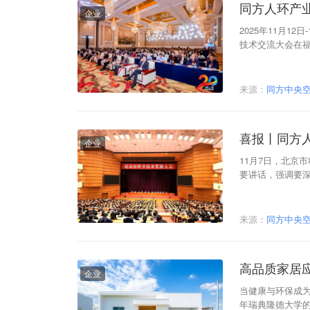
同方人环产
企业
2025年11月1
技术交流大会在
会成立20周年庆
来源：
同方中央
喜报丨同方人
企业
11月7日，北京
要讲话，强调要
心的责任感使命感
强国建设、民族
来源：
同方中央
高品质家居
企业
当健康与环保成为
年瑞典隆德大学的