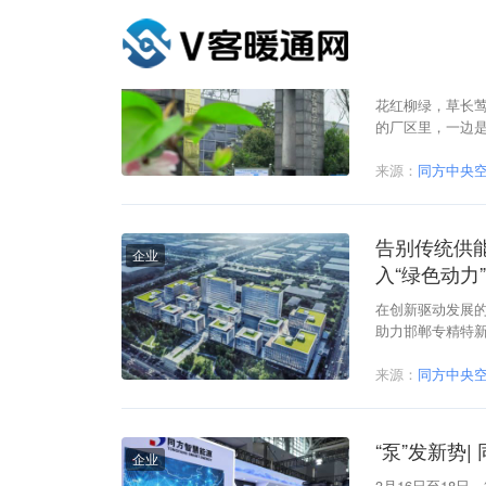
同方人环：
企业
序生产！
花红柳绿，草长
的厂区里，一边
生机勃发的土地
来源：
同方中央
告别传统供
企业
入“绿色动力
在创新驱动发展的
助力邯郸专精特
保解决方案提供
的能源解决方案，
来源：
同方中央
“泵”发新势
企业
3月16日至18