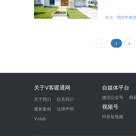
人们对绿色、健
向。而要实现这种
超低能耗建筑专
来源：
同方中央
«
1
2
关于V客暖通网
自媒体平台
微信公众号
网
关于我们
联系我们
视频号
服务案例
法律声明
抖音短视频
V-club