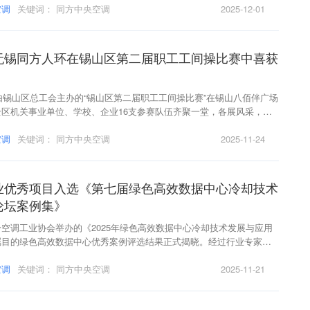
空调
关键词：
同方中央空调
2025-12-01
无锡同方人环在锡山区第二届职工工间操比赛中喜获
，由锡山区总工会主办的“锡山区第二届职工工间操比赛”在锡山八佰伴广场
区机关事业单位、学校、企业16支参赛队伍齐聚一堂，各展风采，呈
射的职工文体盛宴。经过激烈角逐，无锡同方人环凭借出色的表现与富
众多强队中脱颖而出，成功斩获大赛一等奖，并荣获“最佳创意奖”，在
空调
关键词：
同方中央空调
2025-11-24
排名第一！
业优秀项目入选《第七届绿色高效数据中心冷却技术
论坛案例集》
空调工业协会举办的《2025年绿色高效数据中心冷却技术发展与应用
瞩目的绿色高效数据中心优秀案例评选结果正式揭晓。经过行业专家严
产业申报的“新疆哈密市伊吾县先进计算集群二期算力机房建设项目”从
脱颖而出，成功入选优秀案例，并被收录至《第七届绿色高效数据中心
空调
关键词：
同方中央空调
2025-11-21
应用论坛案例集》。这一荣誉不仅彰显了论坛及评审环节的高标准与专
该项目已成为全国数据中心绿色低碳建设的示范样板。