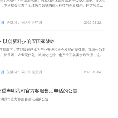
事，本次展会汇聚了全球热泵领域的前沿科技与创新成果。同方智慧能
热泵产品及系统解决方案重磅登场。
空调
关键词：
同方中央空调
2026-03-22
业 以创新科技响应国家战略
宏伟叙事下，节能降碳已成为产业升级和社会发展的新引擎。我国作为工
耗占比显著；农业现代化、城镇化进程中也产生了各类余热资源，这都
市矿产”。同方人环产业以科技为翼、以责任为擎，深耕热泵节能三十余
利用技术上取得了关键性突破，为工业、民生、城乡全域提供智慧能源
以实际行动践行国家战略，为绿色低碳发展注入科技动能。
空调
关键词：
同方中央空调
2025-12-04
郑重声明我司官方客服售后电话的公告
声明我司官方客服售后电话的公告