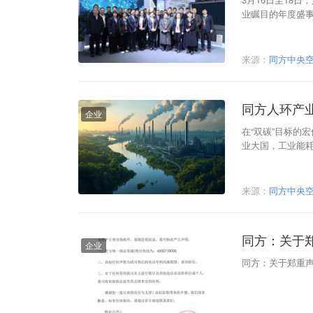
业瞩目的年度盛
源携全系列创新
来源：
同方中央
同方人环产
企业
在“双碳”目标的
业大国，工业能
是亟待开发的“城
年，在余热回收
整体解决方案，
来源：
同方中央
同方：关于
企业
同方：关于郑重