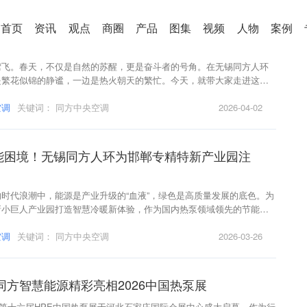
一年之计在于春丨厂区繁花似锦，车间热火朝天、有
首页
资讯
观点
商圈
产品
图集
视频
人物
案例
莺飞。春天，不仅是自然的苏醒，更是奋斗者的号角。在无锡同方人环
是繁花似锦的静谧，一边是热火朝天的繁忙。今天，就带大家走进这片
，直击春季生产经营的第一线。
空调
关键词：
同方中央空调
2026-04-02
能困境！无锡同方人环为邯郸专精特新产业园注
”
时代浪潮中，能源是产业升级的“血液”，绿色是高质量发展的底色。为
新小巨人产业园打造智慧冷暖新体验，作为国内热泵领域领先的节能环
商，无锡同方人环充分发挥其在热泵技术领域的专业优势，提出突破性
为园区量身定制出一套“分布式能源+智慧管控”的创新供能模式。
空调
关键词：
同方中央空调
2026-03-26
| 同方智慧能源精彩亮相2026中国热泵展
日，第十六届HPE中国热泵展于河北石家庄国际会展中心盛大启幕。作为行